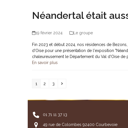
Néandertal était aussi
19 février 2024
Le groupe
Fin 2023 et début 2024, nos résidences de Bezons, P
d'Oise pour une présentation de l'exposition "Néander
chaleureusement le Département du Val d'Oise de 
En savoir plus
Page
Page
Page
Suivant
1
2
3
01 71 11 37 13
49 rue de Colombes 92400 Courbevoie