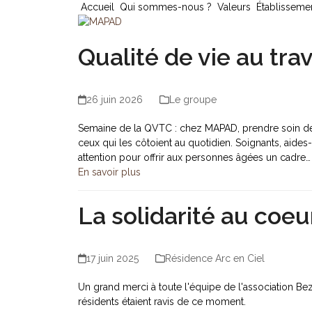
Skip
Accueil
Qui sommes-nous ?
Valeurs
Établisseme
to
content
Qualité de vie au tr
26 juin 2026
Le groupe
Semaine de la QVTC : chez MAPAD, prendre soin de 
ceux qui les côtoient au quotidien. Soignants, aides
attention pour offrir aux personnes âgées un cadre…
En savoir plus
La solidarité au coe
17 juin 2025
Résidence Arc en Ciel
Un grand merci à toute l'équipe de l'association Be
résidents étaient ravis de ce moment.