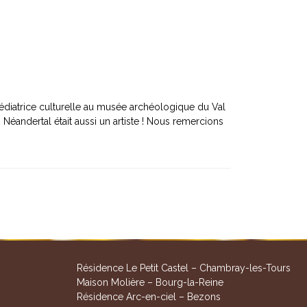
médiatrice culturelle au musée archéologique du Val
? Néandertal était aussi un artiste ! Nous remercions
Résidence Le Petit Castel – Chambray-les-Tours
Maison Molière – Bourg-la-Reine
Résidence Arc-en-ciel – Bezons