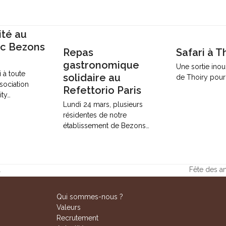
ité au
ec Bezons
Repas
Safari à T
gastronomique
Une sortie inoub
 à toute
solidaire au
de Thoiry pour 
ssociation
Refettorio Paris
ty…
Lundi 24 mars, plusieurs
résidentes de notre
établissement de Bezons…
l
Fête des a
next
post:
Qui sommes-nous ?
Valeurs
Recrutement