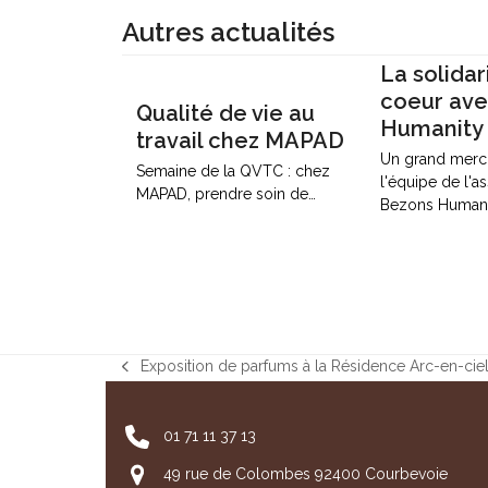
Autres actualités
La solidar
coeur av
Qualité de vie au
Humanity
travail chez MAPAD
Un grand merci
Semaine de la QVTC : chez
l'équipe de l'a
MAPAD, prendre soin de…
Bezons Humani
Exposition de parfums à la Résidence Arc-en-cie
previous
post:
01 71 11 37 13
49 rue de Colombes 92400 Courbevoie