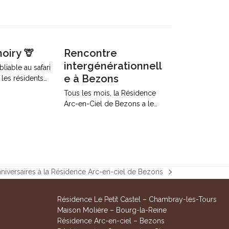
hoiry 🦒
Rencontre
intergénérationnell
liable au safari
e à Bezons
les résidents…
Tous les mois, la Résidence
Arc-en-Ciel de Bezons a le…
nniversaires à la Résidence Arc-en-ciel de Bezons
Résidence Le Petit Castel – Chambray-les-Tours
Maison Molière – Bourg-la-Reine
Résidence Arc-en-ciel – Bezons