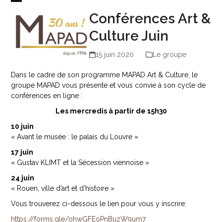
Skip
Open
Close
Conférences Art &
to
mobile
mobile
content
menu
menu
Culture Juin
15 juin 2020
Le groupe
Dans le cadre de son programme MAPAD Art & Culture, le
groupe MAPAD vous présente et vous convie à son cycle de
conférences en ligne :
Les mercredis à partir de 15h30
10 juin
« Avant le musée : le palais du Louvre »
17 juin
« Gustav KLIMT et la Sécession viennoise »
24 juin
« Rouen, ville d’art et d’histoire »
Vous trouverez ci-dessous le lien pour vous y inscrire:
https://forms.gle/ohwGFEoPnBuzW9um7