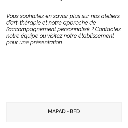
Vous souhaitez en savoir plus sur nos ateliers
d’art-thérapie et notre approche de
l’accompagnement personnalisé ? Contactez
notre équipe ou visitez notre établissement
pour une présentation.
**Mots-clés SEO ciblés :** art-thérapie EHPAD, art-thérapie
personnes âgées, atelier créatif maison de retraite, art-thérapie
Alzheimer, thérapie non médicamenteuse senior, bien-être
résident EHPAD, musicothérapie personne âgée, projet de
soin EHPAD, animation EHPAD, qualité de vie maison de
retraite.
MAPAD - BFD