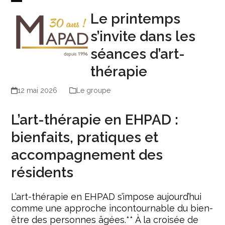
Skip
Open
Close
Le printemps
to
mobile
mobile
content
menu
menu
s’invite dans les
séances d’art-
thérapie
12 mai 2026
Le groupe
L’art-thérapie en EHPAD :
bienfaits, pratiques et
accompagnement des
résidents
L’art-thérapie en EHPAD s’impose aujourd’hui
comme une approche incontournable du bien-
être des personnes âgées.** À la croisée de