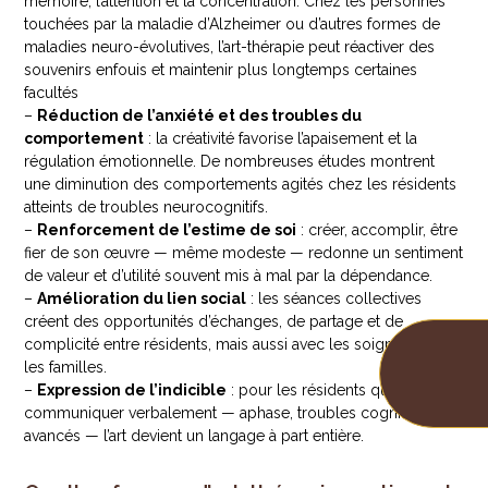
mémoire, l’attention et la concentration. Chez les personnes
touchées par la maladie d’Alzheimer ou d’autres formes de
maladies neuro-évolutives, l’art-thérapie peut réactiver des
souvenirs enfouis et maintenir plus longtemps certaines
facultés
–
Réduction de l’anxiété et des troubles du
comportement
: la créativité favorise l’apaisement et la
régulation émotionnelle. De nombreuses études montrent
une diminution des comportements agités chez les résidents
atteints de troubles neurocognitifs.
–
Renforcement de l’estime de soi
: créer, accomplir, être
fier de son œuvre — même modeste — redonne un sentiment
de valeur et d’utilité souvent mis à mal par la dépendance.
–
Amélioration du lien social
: les séances collectives
créent des opportunités d’échanges, de partage et de
complicité entre résidents, mais aussi avec les soignants et
les familles.
–
Expression de l’indicible
: pour les résidents qui peinent à
communiquer verbalement — aphase, troubles cognitifs
avancés — l’art devient un langage à part entière.