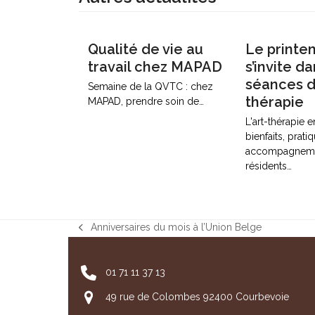
Qualité de vie au
Le printe
travail chez MAPAD
s’invite da
séances d’
Semaine de la QVTC : chez
thérapie
MAPAD, prendre soin de…
L'art-thérapie 
bienfaits, prati
accompagneme
résidents…
Anniversaires du mois à l’Union Belge
previous
post:
01 71 11 37 13
49 rue de Colombes 92400 Courbevoie