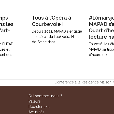
mps
Tous à l’Opéra à
#10marsje
ns les
Courbevoie !
MAPAD s’a
art-
Quart d’h
Depuis 2021, MAPAD s'engage
lecture na
aux côtés du LabOpéra Hauts-
de-Seine dans…
en EHPAD :
En 2026, les é
ques et
MAPAD particip
nt des
d'heure de…
Conférence à la Résidence Maison M
next
post:
Qui sommes-nous ?
Valeurs
Recrutement
Actualités