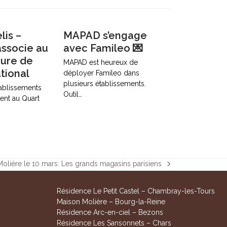
lis –
MAPAD s’engage
ssocie au
avec Famileo 💌
eure de
MAPAD est heureux de
tional
déployer Famileo dans
plusieurs établissements.
tablissements
Outil…
ent au Quart
olière le 10 mars: Les grands magasins parisiens
Résidence Le Petit Castel – Chambray-les-Tours
Maison Molière – Bourg-la-Reine
Résidence Arc-en-ciel – Bezons
Résidence Les Sansonnets – Chars