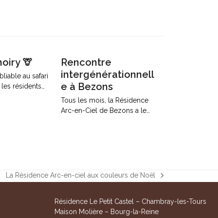
hoiry 🦒
Rencontre
intergénérationnell
liable au safari
e à Bezons
les résidents…
Tous les mois, la Résidence
Arc-en-Ciel de Bezons a le…
La Résidence Arc-en-ciel aux couleurs de Noël
next
post:
Résidence Le Petit Castel – Chambray-les-Tours
Maison Molière – Bourg-la-Reine