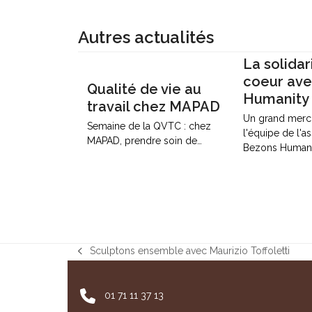
Autres actualités
La solidar
coeur av
Qualité de vie au
Humanity
travail chez MAPAD
Un grand merci
Semaine de la QVTC : chez
l'équipe de l'a
MAPAD, prendre soin de…
Bezons Humani
Sculptons ensemble avec Maurizio Toffoletti
previous
post:
01 71 11 37 13