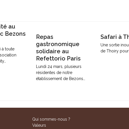
ité au
ec Bezons
Repas
Safari à T
gastronomique
Une sortie inoub
 à toute
solidaire au
de Thoiry pour 
ssociation
Refettorio Paris
ty…
Lundi 24 mars, plusieurs
résidentes de notre
établissement de Bezons…
Qui sommes-nous ?
Valeurs