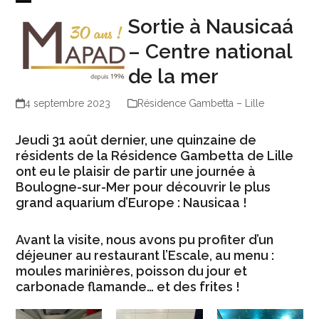
Skip
Open
Close
Sortie à Nausicaá
to
mobile
mobile
content
menu
menu
– Centre national
de la mer
4 septembre 2023
Résidence Gambetta – Lille
Jeudi 31 août dernier, une quinzaine de
résidents de la Résidence Gambetta de Lille
ont eu le plaisir de partir une journée à
Boulogne-sur-Mer pour découvrir le plus
grand aquarium d’Europe : Nausicaa !
Avant la visite, nous avons pu profiter d’un
déjeuner au restaurant l’Escale, au menu :
moules marinières, poisson du jour et
carbonade flamande… et des frites !