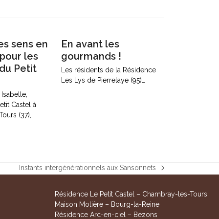
es sens en
En avant les
pour les
gourmands !
du Petit
Les résidents de la Résidence
Les Lys de Pierrelaye (95)…
Isabelle,
tit Castel à
ours (37),
Instants intergénérationnels aux Sansonnets
next
post:
Résidence Le Petit Castel – Chambray-les-Tours
Maison Molière – Bourg-la-Reine
Résidence Arc-en-ciel – Bezons