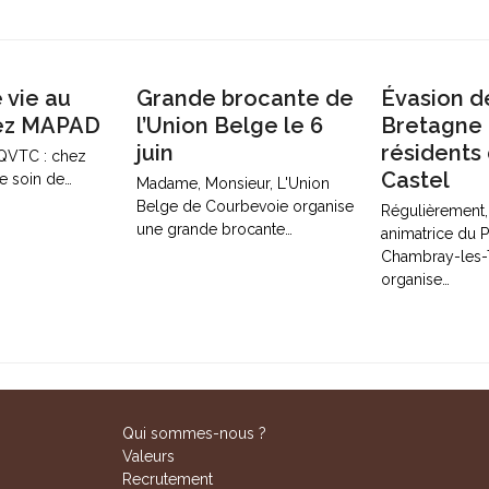
 vie au
Grande brocante de
Évasion d
hez MAPAD
l’Union Belge le 6
Bretagne 
juin
résidents 
 QVTC : chez
Castel
e soin de…
Madame, Monsieur, L'Union
Belge de Courbevoie organise
Régulièrement, 
une grande brocante…
animatrice du Pe
Chambray-les-T
organise…
Qui sommes-nous ?
Valeurs
Recrutement