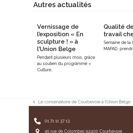
Autres actualités
Vernissage de
Qualité de
l’exposition « En
travail c
sculpture ! » à
Semaine de la
l’Union Belge
MAPAD, prendr
Pendant plusieurs mois, grâce
au soutien du programme «
Culture…
Le conservatoire de Courbevoie à l’Union Belge
previous
post:
01 71 11 37 13
49 rue de Colombes 92400 Courbevoie